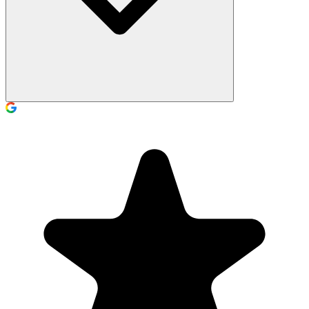
Nein, ganz im Gegenteil! Spielschwimmen wurde speziell für
ängstliche Kinder entwickelt. Unsere Anleiter sind darauf geschult,
Kindern die Angst zu nehmen, ohne Druck und in ihrem eigenen
Tempo.