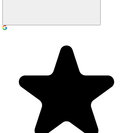
Nein, ganz im Gegenteil! Spielschwimmen wurde speziell für
ängstliche Kinder entwickelt. Unsere Anleiter sind darauf geschult,
Kindern die Angst zu nehmen, ohne Druck und in ihrem eigenen
Tempo.