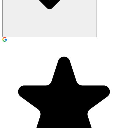
Nein, ganz im Gegenteil! Spielschwimmen wurde speziell für
ängstliche Kinder entwickelt. Unsere Anleiter sind darauf geschult,
Kindern die Angst zu nehmen, ohne Druck und in ihrem eigenen
Tempo.